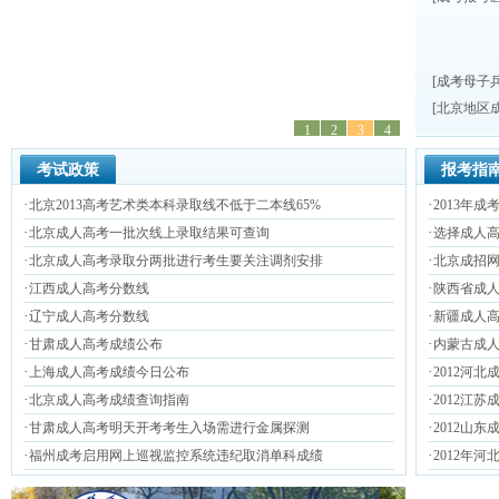
[
成考母子
[
北京地区
1
2
3
4
考试政策
报考指
·
·
北京2013高考艺术类本科录取线不低于二本线65%
2013年
·
·
北京成人高考一批次线上录取结果可查询
选择成人
·
·
北京成人高考录取分两批进行考生要关注调剂安排
北京成招
·
·
江西成人高考分数线
陕西省成人
·
·
辽宁成人高考分数线
新疆成人高
·
·
甘肃成人高考成绩公布
内蒙古成人
·
·
上海成人高考成绩今日公布
2012河
·
·
北京成人高考成绩查询指南
2012江苏
·
·
甘肃成人高考明天开考考生入场需进行金属探测
2012山
·
·
福州成考启用网上巡视监控系统违纪取消单科成绩
2012年