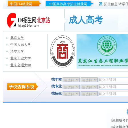
发
中国114就业网
中国高职高专招生就业网
招生信息
/
求学
成人高考
北京大学
中国人民大学
清华大学
北京工业大学
北京交通大学
找学校
找专业
找招生
[
决胜成考
[
成考报考