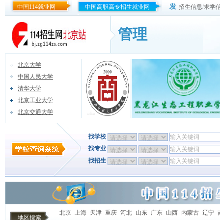
发
中国114就业网
中国高职高专招生就业网
招生信息
/
求学
管理
北京大学
中国人民大学
清华大学
北京工业大学
北京交通大学
找学校
找专业
找招生
北京
上海
天津
重庆
河北
山东
广东
山西
内蒙古
辽宁
地区搜索