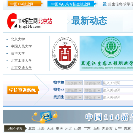
发
中国114就业网
中国高职高专招生就业网
招生信息
/
求学
最新动态
北京大学
中国人民大学
清华大学
北京工业大学
北京交通大学
找学校
找专业
找招生
地区搜索
北京
上海
天津
重庆
河北
山东
广东
山西
内蒙古
辽宁
吉林